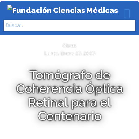
Buscar
Obras
Lunes, Enero 26, 2026
Tomógrafo de
Coherencia Óptica
Retinal para el
Centenario