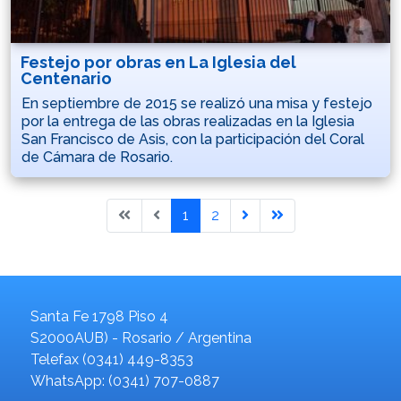
Festejo por obras en La Iglesia del
Centenario
En septiembre de 2015 se realizó una misa y festejo
por la entrega de las obras realizadas en la Iglesia
San Francisco de Asis, con la participación del Coral
de Cámara de Rosario.
1
2
Santa Fe 1798 Piso 4
S2000AUB) - Rosario / Argentina
Telefax (0341) 449-8353
WhatsApp: (0341) 707-0887