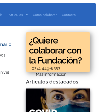
ial
Artículos
Como colaborar
Contacto
¿Quiere
nario.
colaborar con
pos
la Fundación?
0341 449-8353
nivel
Más información
Artículos destacados